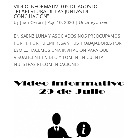
VÍDEO INFORMATIVO 05 DE AGOSTO
“REAPERTURA DE LAS JUNTAS DE
CONCILIACIÓN”
by
Juan Cerón
|
Ago 10, 2020
|
Uncategorized
EN SÁENZ LUNA Y ASOCIADOS NOS PREOCUPAMOS
POR TI, POR TU EMPRESA Y TUS TRABAJADORES POR
ESO LE HACEMOS UNA INVITACIÓN PARA QUE
VISUALICEN EL VÍDEO Y TOMEN EN CUENTA
NUESTRAS RECOMENDACIONES