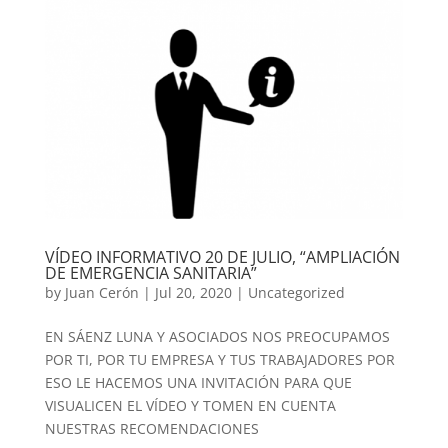
VÍDEO INFORMATIVO 20 DE JULIO, “AMPLIACIÓN
DE EMERGENCIA SANITARIA”
by
Juan Cerón
|
Jul 20, 2020
|
Uncategorized
EN SÁENZ LUNA Y ASOCIADOS NOS PREOCUPAMOS
POR TI, POR TU EMPRESA Y TUS TRABAJADORES POR
ESO LE HACEMOS UNA INVITACIÓN PARA QUE
VISUALICEN EL VÍDEO Y TOMEN EN CUENTA
NUESTRAS RECOMENDACIONES