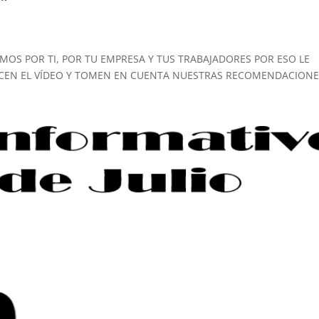
”
OS POR TI, POR TU EMPRESA Y TUS TRABAJADORES POR ESO LE
ICEN EL VÍDEO Y TOMEN EN CUENTA NUESTRAS RECOMENDACION