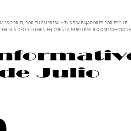
OS POR TI, POR TU EMPRESA Y TUS TRABAJADORES POR ESO LE
ICEN EL VÍDEO Y TOMEN EN CUENTA NUESTRAS RECOMENDACION