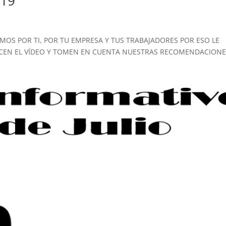
19”
OS POR TI, POR TU EMPRESA Y TUS TRABAJADORES POR ESO LE
ICEN EL VÍDEO Y TOMEN EN CUENTA NUESTRAS RECOMENDACION